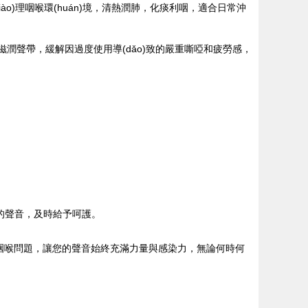
o)理咽喉環(huán)境，清熱潤肺，化痰利咽，適合日常沖
能深層滋潤聲帶，緩解因過度使用導(dǎo)致的嚴重嘶啞和疲勞感，
體的聲音，及時給予呵護。
防和緩解咽喉問題，讓您的聲音始終充滿力量與感染力，無論何時何