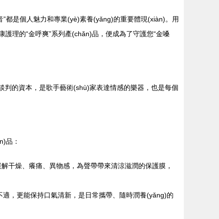
個人魅力和專業(yè)素養(yǎng)的重要體現(xiàn)。用
護理的“金呼爽”系列產(chǎn)品，便成為了守護您“金嗓
通談判的資本，是歌手藝術(shù)家表達情感的樂器，也是每個
n)品：
時緩解干燥、癢痛、異物感，為聲帶帶來清涼滋潤的保護膜，
喉不適，更能保持口氣清新，是日常攜帶、隨時潤養(yǎng)的