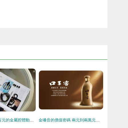
徠聲F200 不足百元的金屬腔體動圈，如何詮釋“金嗓音”天籟
金嗓音的價值密碼 兩元到兩萬元的聲音差異與消費邏輯