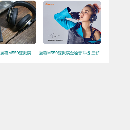
初生牛犢不怕虎 魔磁M550雙振膜“金嗓音”耳機深度評測
魔磁M550雙振膜金嗓音耳機 三頻均衡的音質(zhì)革新者