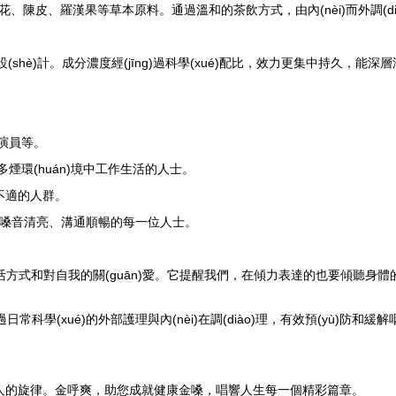
陳皮、羅漢果等草本原料。通過溫和的茶飲方式，由內(nèi)而外調(dià
設(shè)計。成分濃度經(jīng)過科學(xué)配比，效力更集中持久，
演員等。
多煙環(huán)境中工作生活的人士。
喉不適的人群。
保持嗓音清亮、溝通順暢的每一位人士。
的生活方式和對自我的關(guān)愛。它提醒我們，在傾力表達的也要傾聽身
常科學(xué)的外部護理與內(nèi)在調(diào)理，有效預(yù)
動人的旋律。金呼爽，助您成就健康金嗓，唱響人生每一個精彩篇章。