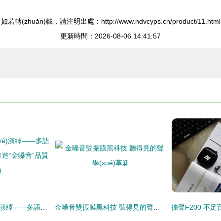
如若轉(zhuǎn)載，請注明出處：http://www.ndvcyps.cn/product/11.html
更新時間：2026-08-06 14:41:57
全球之聲，專業(yè)演繹——多語種配音服務(wù)，打造“金嗓音”品質(zhì)
金嗓音雙振膜黑科技 聽得見的聲學(xué)革新