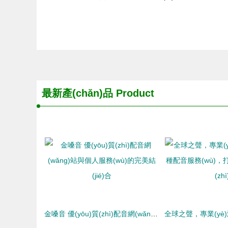
最新產(chǎn)品
Product
金嗓音 優(yōu)質(zhì)配音網(wǎng)站與個人服務(wù)的完美結(jié)合