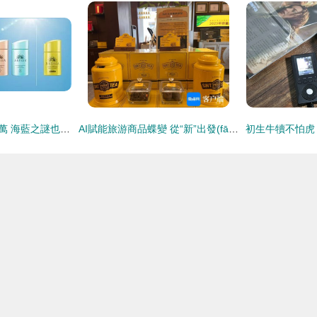
佳潔士因它被罰600萬 海藍之謎也被拉下水 什么法律這么牛 金嗓音
AI賦能旅游商品蝶變 從“新”出發(fā)，用金嗓音講述海南故事