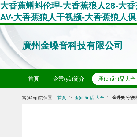
大香蕉蝌蚪伦理-大香蕉狼人28-大香
AV-大香蕉狼人干视频-大香蕉狼人
廣州金嗓音科技有限公司
首頁
企業(yè)簡介
產(chǎn)品大全
>
>
當(dāng)前位置：
首頁
產(chǎn)品大全
金呼爽 守護