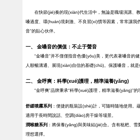
在快節(jié)奏的現(xiàn)代生活中，無論是職場演講
嗓過度、環(huán)境刺激、不良習(xí)慣等因素，常常讓
音”的貼心伙伴。
一、 金嗓音的價值：不止于聲音
“金嗓音”并不僅僅指音色優(yōu)美，更代表著嗓音的
人順暢溝通、展現(xiàn)自信的基礎(chǔ)。保護嗓音，就是保
二、 金呼爽：科學(xué)護理，精準滋養(yǎng)
“金呼爽”品牌秉承“科學(xué)護理，精準滋養(yǎng)
舒緩噴霧系列
：便捷的瓶裝設(shè)計，可隨時隨地使
適用于長時間說話、空調(diào)房干燥等場景。
潤喉糖系列
：將保養(yǎng)與美味結(jié)合。含有枇
理想選擇。