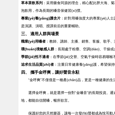
草本茶飲系列
：采用藥食同源的理念，精心配比胖大海、菊花、
泡飲用，作為長期的嗓音保健習(xí)慣。
專業(yè)養(yǎng)護含片
：針對用嗓強度大的專業(yè)人士
是演講、演唱、授課前后的重要輔助。
三、 適用人群與場景
職業(yè)用嗓者
：教師、講師、主播、銷售、客服、歌手、
環(huán)境敏感人群
：長期處于粉塵、空調(diào)、干燥或
季節(jié)性不適者
：在季節(jié)交替、空氣干燥時容易咽
追求生活品質(zhì)者
：注重日常健康養(yǎng)護，希望
四、 攜手金呼爽，讓好聲音永駐
“金呼爽”不僅僅是一種產(chǎn)品，更是一種健康
選擇金呼爽，就是選擇一份對“金嗓音”的長期投資。通過日
地，都能自信開嗓，暢所欲言。
保護好您的天然樂器，讓每一次發(fā)聲都成為悅耳