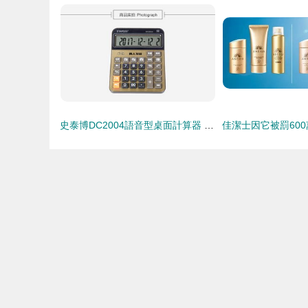
史泰博DC2004語音型桌面計算器 高效財務(wù)辦公的黃金搭檔