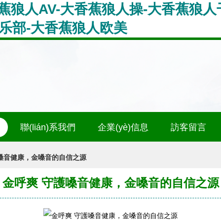
蕉狼人AV-大香蕉狼人操-大香蕉狼人
俱乐部-大香蕉狼人欧美
聯(lián)系我們
企業(yè)信息
訪客留言
嗓音健康，金嗓音的自信之源
金呼爽 守護嗓音健康，金嗓音的自信之源