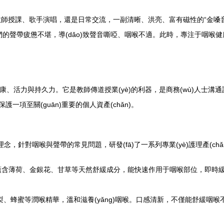
、教師授課、歌手演唱，還是日常交流，一副清晰、洪亮、富有磁性的“金嗓音”都是
我們的聲帶疲憊不堪，導(dǎo)致聲音嘶啞、咽喉不適。此時，專注于咽喉健康
健康、活力與持久力。它是教師傳道授業(yè)的利器，是商務(wù)人士溝
護一項至關(guān)重要的個人資產(chǎn)。
”的理念，針對咽喉與聲帶的常見問題，研發(fā)了一系列專業(yè)護理產(chǎ
用。蘊含薄荷、金銀花、甘草等天然舒緩成分，能快速作用于咽喉部位，即
杷、雪梨、蜂蜜等潤喉精華，溫和滋養(yǎng)咽喉。口感清新，不僅能舒緩咽